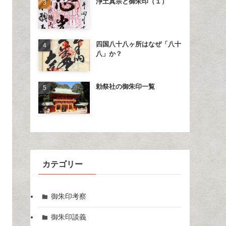
浄土真宗と御朱印（１）
四国八十八ヶ所はなぜ「八十
八」か？
勅祭社の御朱印一覧
カテゴリー
御朱印考察
御朱印談義