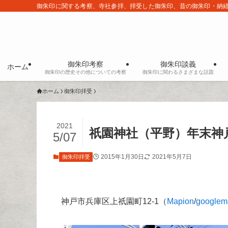
御朱印に関する考察、寺社参拝、拝受した御朱印、昔の御朱印・納
御朱印考察
御朱印談義
ホーム
御朱印の歴史その他についての考察
御朱印に関わるさまざまな話題
ホーム
御朱印拝受
2021
祇園神社（平野）年末神
5/07
2015年1月30日
2021年5月7日
御朱印拝受
神戸市兵庫区上祇園町12-1（
Mapion
/
googlem