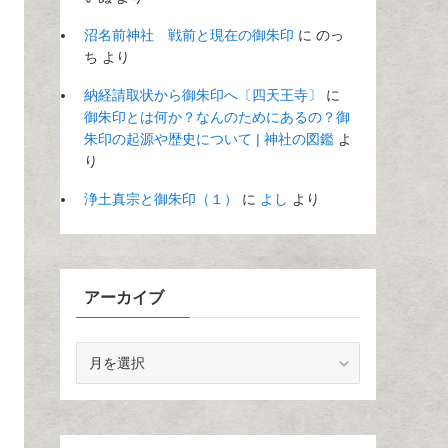
沼名前神社 戦前と現在の御朱印
に
のっ
ち
より
納経請取状から御朱印へ〔四天王寺〕
に
御朱印とは何か？なんのためにあるの？御
朱印の起源や歴史について | 神社の図鑑
よ
り
浄土真宗と御朱印（１）
に
よし
より
アーカイブ
ア
ー
カ
イ
ブ