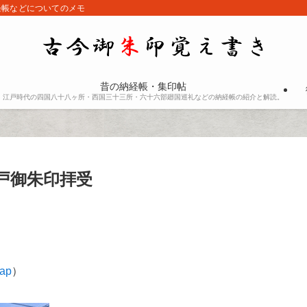
経帳などについてのメモ
昔の納経帳・集印帖
江戸時代の四国八十八ヶ所・西国三十三所・六十六部廻国巡礼などの納経帳の紹介と解読。
戸御朱印拝受
ap
）