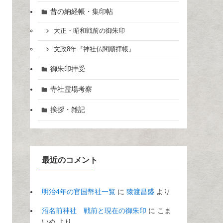
昔の納経帳・集印帖
大正・昭和戦前の御朱印
文政8年『神社仏閣順拝帳』
御朱印拝受
寺社霊場考察
挨拶・雑記
最近のコメント
明治4年の官国幣社一覧
に
猿渡昌盛
より
沼名前神社 戦前と現在の御朱印
に
こま
いぬ
より