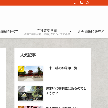
寺社霊場考察
御朱印拝受
古今御朱印研究所
各地の神社仏閣、霊場などについての考察
人気記事
二十二社の御朱印一覧
御朱印に御利益はあるのでし
ょうか？