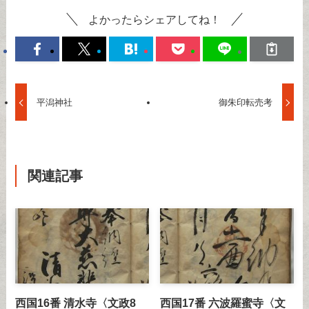
よかったらシェアしてね！
平潟神社
御朱印転売考
関連記事
西国16番 清水寺〈文政8
西国17番 六波羅蜜寺〈文