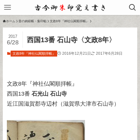
ホーム
昔の納経帳・集印帖
文政8年『神社仏閣順拝帳』
2017
西国13番 石山寺〈文政8年〉
6/28
2016年12月21日
2017年6月28日
文政8年『神社仏閣順拝帳』
文政8年『神社仏閣順拝帳』
西国13番
石光山 石山寺
近江国滋賀郡寺辺村（滋賀県大津市石山寺）