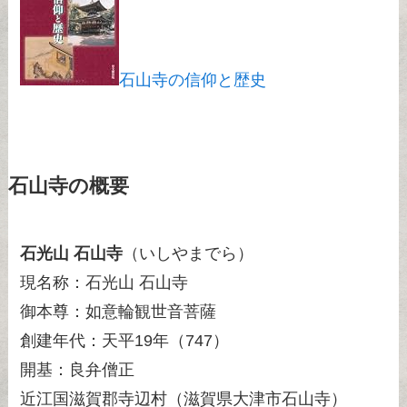
石山寺の信仰と歴史
石山寺の概要
石光山 石山寺
（いしやまでら）
現名称：石光山 石山寺
御本尊：如意輪観世音菩薩
創建年代：天平19年（747）
開基：良弁僧正
近江国滋賀郡寺辺村（滋賀県大津市石山寺）