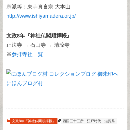
宗派等：東寺真言宗 大本山
http://www.ishiyamadera.or.jp/
文政8年『神社仏閣順拝帳』
正法寺 → 石山寺 → 清涼寺
※
参拝寺社一覧
にほんブログ村
文政8年『神社仏閣順拝帳』
西国三十三所
江戸時代
滋賀県