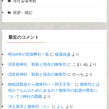
寺社霊場考察
挨拶・雑記
最近のコメント
明治4年の官国幣社一覧
に
猿渡昌盛
より
沼名前神社 戦前と現在の御朱印
に
こまいぬ
より
沼名前神社 戦前と現在の御朱印
に
のっち
より
納経請取状から御朱印へ〔四天王寺〕
に
御朱印とは
何か？なんのためにあるの？御朱印の起源や歴史に
ついて | 神社の図鑑
より
浄土真宗と御朱印（１）
に
よし
より