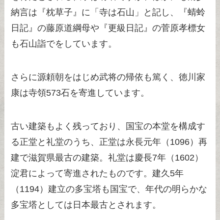
納言は『枕草子』に「寺は石山」と記し、『蜻蛉
日記』の藤原道綱母や『更級日記』の菅原孝標女
も石山詣でをしています。
さらに源頼朝をはじめ武将の帰依も篤く、徳川家
康は寺領573石を寄進しています。
古い建築もよく残っており、国宝の本堂を構成す
る正堂と礼堂のうち、正堂は永長元年（1096）再
建で滋賀県最古の建築。礼堂は慶長7年（1602）
淀君によって寄進されたものです。建久5年
（1194）建立の多宝塔も国宝で、年代の明らかな
多宝塔としては日本最古とされます。