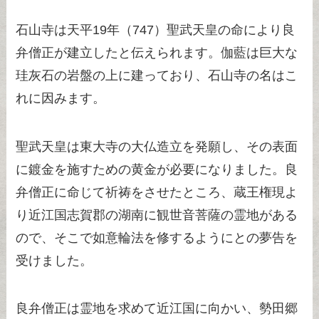
石山寺は天平19年（747）聖武天皇の命により良
弁僧正が建立したと伝えられます。伽藍は巨大な
珪灰石の岩盤の上に建っており、石山寺の名はこ
れに因みます。
聖武天皇は東大寺の大仏造立を発願し、その表面
に鍍金を施すための黄金が必要になりました。良
弁僧正に命じて祈祷をさせたところ、蔵王権現よ
り近江国志賀郡の湖南に観世音菩薩の霊地がある
ので、そこで如意輪法を修するようにとの夢告を
受けました。
良弁僧正は霊地を求めて近江国に向かい、勢田郷