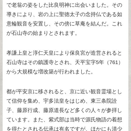
で老翁の姿をした比良明神に出会いました。その
導きにより、岩の上に聖徳太子の念持仏である如
意輪観音を安置し、その傍に草庵を結んだ。これ
が石山寺の始まりとされます。
孝謙上皇と淳仁天皇により保良宮が造営されると
石山寺はその鎮護寺とされ、天平宝字5年（761）
から大規模な増改築が行われました。
都が平安京に移されると、京に近い観音霊場とし
て信仰を集め、宇多法皇をはじめ、東三条院詮
子、藤原行成、藤原道長など多くの人々が参拝し
ています。また、紫式部は当時で源氏物語の着想
を得たとされる伝承は有名ですが、ほかにも清少