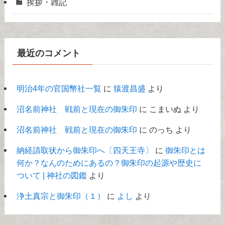
挨拶・雑記
最近のコメント
明治4年の官国幣社一覧
に
猿渡昌盛
より
沼名前神社 戦前と現在の御朱印
に
こまいぬ
より
沼名前神社 戦前と現在の御朱印
に
のっち
より
納経請取状から御朱印へ〔四天王寺〕
に
御朱印とは
何か？なんのためにあるの？御朱印の起源や歴史に
ついて | 神社の図鑑
より
浄土真宗と御朱印（１）
に
よし
より