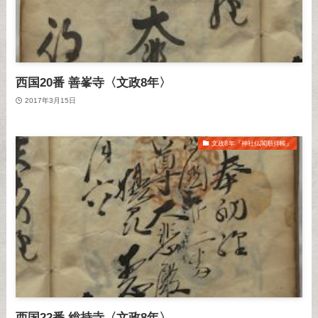
西国20番 善峯寺〈文政8年〉
2017年3月15日
文政8年『神社仏閣順拝帳』
西国22番 総持寺〈文政8年〉