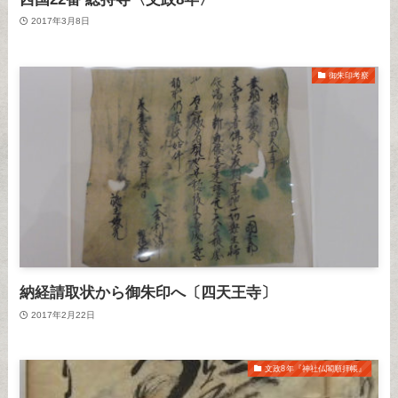
2017年3月8日
御朱印考察
納経請取状から御朱印へ〔四天王寺〕
2017年2月22日
文政8年『神社仏閣順拝帳』