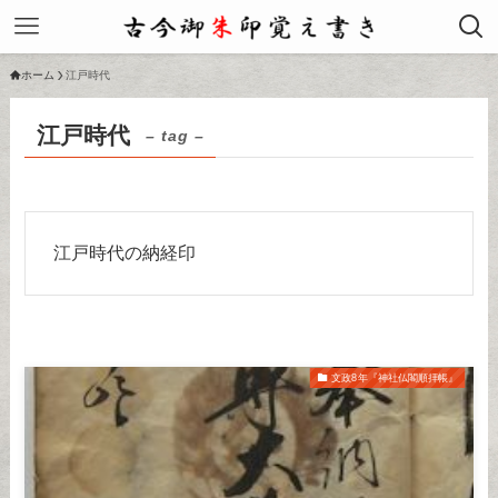
ホーム
江戸時代
江戸時代
– tag –
江戸時代の納経印
文政8年『神社仏閣順拝帳』