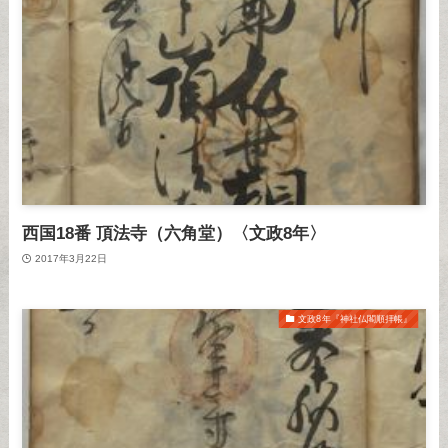
西国18番 頂法寺（六角堂）〈文政8年〉
2017年3月22日
文政8年『神社仏閣順拝帳』