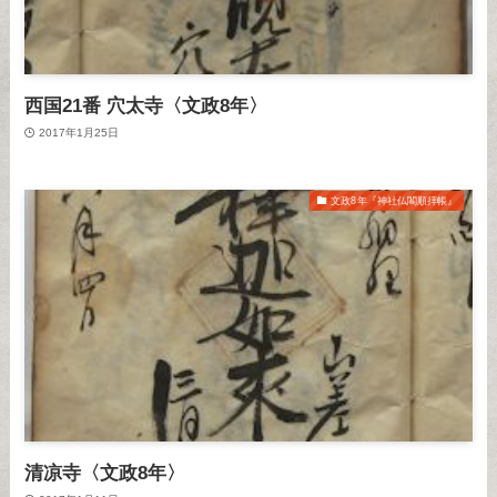
西国21番 穴太寺〈文政8年〉
2017年1月25日
文政8年『神社仏閣順拝帳』
清凉寺〈文政8年〉