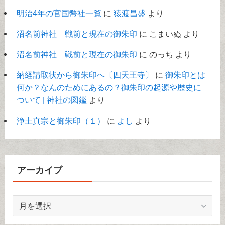
明治4年の官国幣社一覧
に
猿渡昌盛
より
沼名前神社 戦前と現在の御朱印
に
こまいぬ
より
沼名前神社 戦前と現在の御朱印
に
のっち
より
納経請取状から御朱印へ〔四天王寺〕
に
御朱印とは
何か？なんのためにあるの？御朱印の起源や歴史に
ついて | 神社の図鑑
より
浄土真宗と御朱印（１）
に
よし
より
アーカイブ
ア
ー