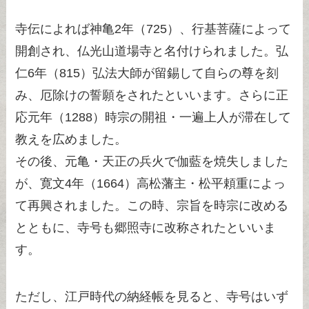
寺伝によれば神亀2年（725）、行基菩薩によって
開創され、仏光山道場寺と名付けられました。弘
仁6年（815）弘法大師が留錫して自らの尊を刻
み、厄除けの誓願をされたといいます。さらに正
応元年（1288）時宗の開祖・一遍上人が滞在して
教えを広めました。
その後、元亀・天正の兵火で伽藍を焼失しました
が、寛文4年（1664）高松藩主・松平頼重によっ
て再興されました。この時、宗旨を時宗に改める
とともに、寺号も郷照寺に改称されたといいま
す。
ただし、江戸時代の納経帳を見ると、寺号はいず