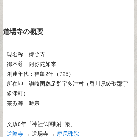
道場寺の概要
現名称：郷照寺
御本尊：阿弥陀如来
創建年代：神亀2年（725）
所在地：讃岐国鵜足郡宇多津村（香川県綾歌郡宇
多津町）
宗派等：時宗
文政8年『神社仏閣順拝帳』
道隆寺
→ 道場寺 →
摩尼珠院