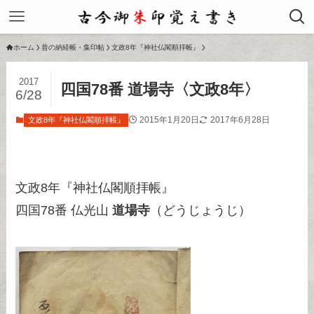
ホーム
昔の納経帳・集印帖
文政8年『神社仏閣順拝帳』
2017
四国78番 道場寺〈文政8年〉
6/28
2015年1月20日
2017年6月28日
文政8年『神社仏閣順拝帳』
文政8年『神社仏閣順拝帳』
四国78番 仏光山
道場寺
（どうじょうじ）