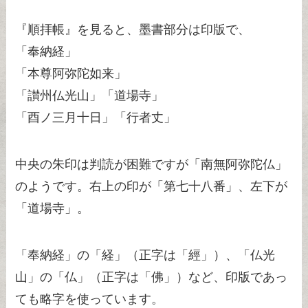
『順拝帳』を見ると、墨書部分は印版で、
「奉納経」
「本尊阿弥陀如来」
「讃州仏光山」「道場寺」
「酉ノ三月十日」「行者丈」
中央の朱印は判読が困難ですが「南無阿弥陀仏」
のようです。右上の印が「第七十八番」、左下が
「道場寺」。
「奉納経」の「経」（正字は「經」）、「仏光
山」の「仏」（正字は「佛」）など、印版であっ
ても略字を使っています。