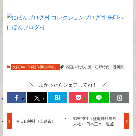
にほんブログ村
文政8年『神社仏閣順拝帳』
四国八十八ヶ所
江戸時代
香川県
よかったらシェアしてね！
御釜神社（鹽竈神社境外
春日山神社（上越市）
末社） 日本三奇・塩釜