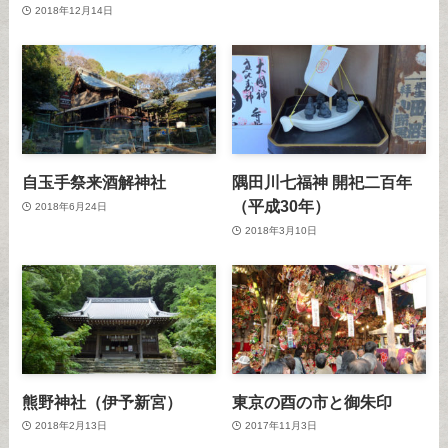
2018年12月14日
自玉手祭来酒解神社
隅田川七福神 開祀二百年
（平成30年）
2018年6月24日
2018年3月10日
熊野神社（伊予新宮）
東京の酉の市と御朱印
2018年2月13日
2017年11月3日