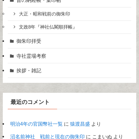
大正・昭和戦前の御朱印
文政8年『神社仏閣順拝帳』
御朱印拝受
寺社霊場考察
挨拶・雑記
最近のコメント
明治4年の官国幣社一覧
に
猿渡昌盛
より
沼名前神社 戦前と現在の御朱印
に
こまいぬ
より