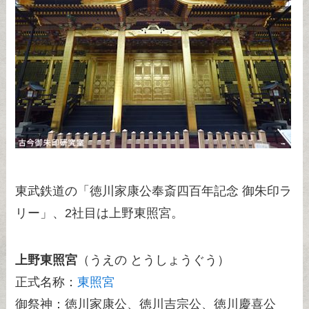
東武鉄道の「徳川家康公奉斎四百年記念 御朱印ラ
リー」、2社目は上野東照宮。
上野東照宮
（うえの とうしょうぐう）
正式名称：
東照宮
御祭神：徳川家康公、徳川吉宗公、徳川慶喜公