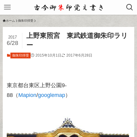
ホーム
御朱印拝受
上野東照宮 東武鉄道御朱印ラリ
2017
6/28
ー
2015年10月1日
2017年6月28日
御朱印拝受
東京都台東区上野公園9-
88（
Mapion
/
googlemap
）