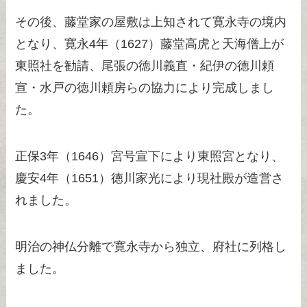
その後、藤堂家の屋敷は上知されて寛永寺の境内
となり、寛永4年（1627）藤堂高虎と天海僧上が
東照社を勧請、尾張の徳川義直・紀伊の徳川頼
宣・水戸の徳川頼房らの協力により完成しまし
た。
正保3年（1646）宮号宣下により東照宮となり、
慶安4年（1651）徳川家光により現社殿が造営さ
れました。
明治の神仏分離で寛永寺から独立、府社に列格し
ました。