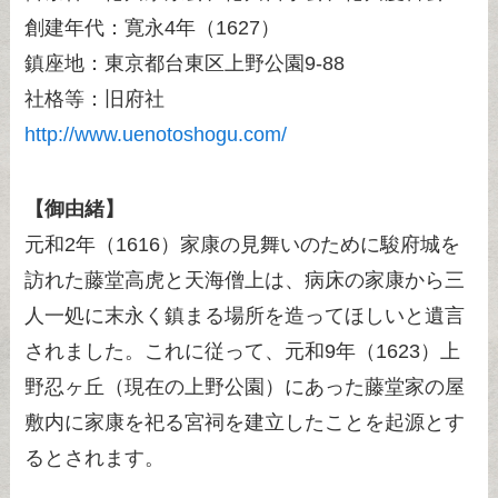
創建年代：寛永4年（1627）
鎮座地：東京都台東区上野公園9-88
社格等：旧府社
http://www.uenotoshogu.com/
【御由緒】
元和2年（1616）家康の見舞いのために駿府城を
訪れた藤堂高虎と天海僧上は、病床の家康から三
人一処に末永く鎮まる場所を造ってほしいと遺言
されました。これに従って、元和9年（1623）上
野忍ヶ丘（現在の上野公園）にあった藤堂家の屋
敷内に家康を祀る宮祠を建立したことを起源とす
るとされます。