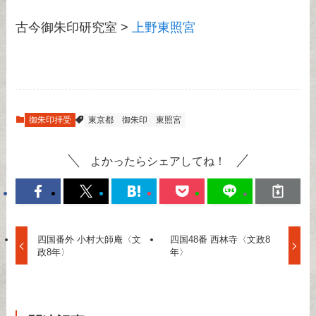
古今御朱印研究室 >
上野東照宮
御朱印拝受
東京都
御朱印
東照宮
よかったらシェアしてね！
四国番外 小村大師庵〈文
四国48番 西林寺〈文政8
政8年〉
年〉