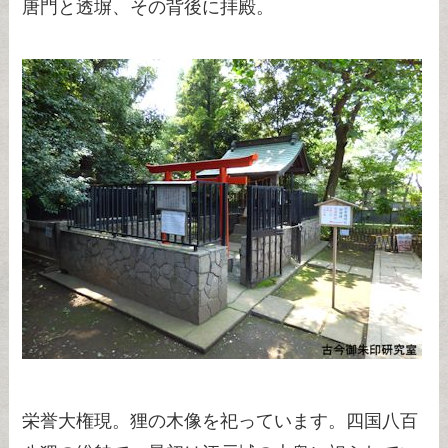
唐門と透塀、その背後に拝殿。
栄誉大権現。狸の木像を祀っています。四国八百