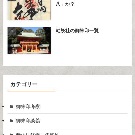
八」か？
勅祭社の御朱印一覧
カテゴリー
御朱印考察
御朱印談義
昔の納経帳・集印帖