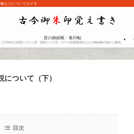
経帳などについてのメモ
昔の納経帳・集印帖
江戸時代の四国八十八ヶ所・西国三十三所・六十六部廻国巡礼などの納経帳の紹介と解読。
説について（下）
目次