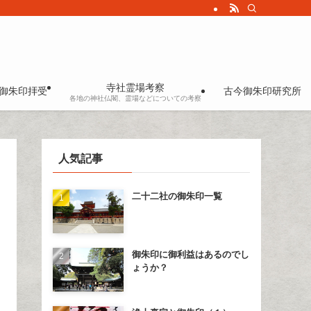
寺社霊場考察
御朱印拝受
古今御朱印研究所
各地の神社仏閣、霊場などについての考察
人気記事
二十二社の御朱印一覧
御朱印に御利益はあるのでし
ょうか？