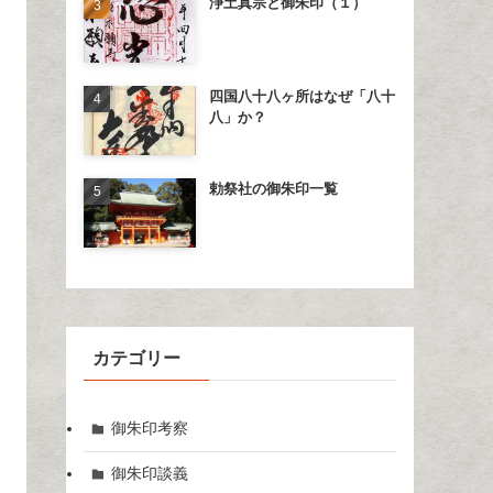
浄土真宗と御朱印（１）
四国八十八ヶ所はなぜ「八十
八」か？
勅祭社の御朱印一覧
カテゴリー
御朱印考察
御朱印談義