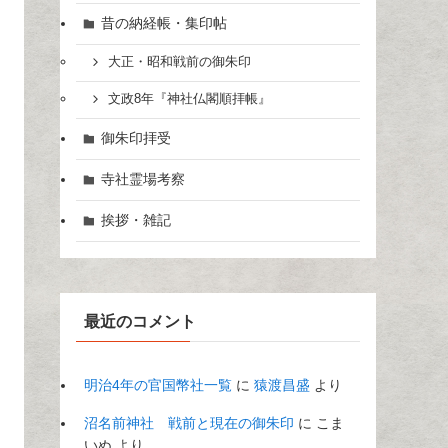
昔の納経帳・集印帖
大正・昭和戦前の御朱印
文政8年『神社仏閣順拝帳』
御朱印拝受
寺社霊場考察
挨拶・雑記
最近のコメント
明治4年の官国幣社一覧
に
猿渡昌盛
より
沼名前神社 戦前と現在の御朱印
に
こま
いぬ
より