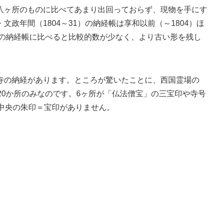
八ヶ所のものに比べてあまり出回っておらず、現物を手にす
政年間（1804～31）の納経帳は享和以前（～1804）ほ
）の納経帳に比べると比較的数が少なく、より古い形を残し
寺の納経があります。ところが驚いたことに、西国霊場の
20か所のみなのです。6ヶ所が「仏法僧宝」の三宝印や寺号
中央の朱印＝宝印がありません。