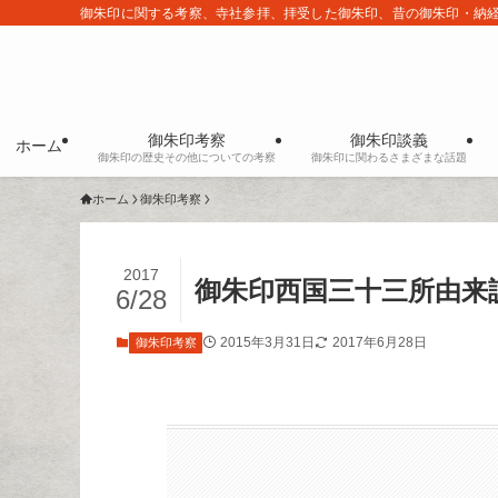
御朱印に関する考察、寺社参拝、拝受した御朱印、昔の御朱印・納
御朱印考察
御朱印談義
ホーム
御朱印の歴史その他についての考察
御朱印に関わるさまざまな話題
ホーム
御朱印考察
2017
御朱印西国三十三所由来
6/28
2015年3月31日
2017年6月28日
御朱印考察