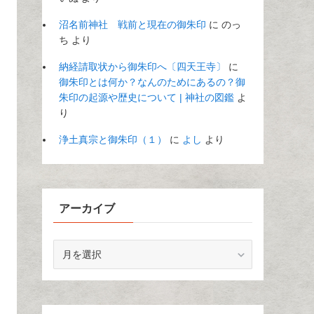
沼名前神社 戦前と現在の御朱印
に
のっ
ち
より
納経請取状から御朱印へ〔四天王寺〕
に
御朱印とは何か？なんのためにあるの？御
朱印の起源や歴史について | 神社の図鑑
よ
り
浄土真宗と御朱印（１）
に
よし
より
アーカイブ
ア
ー
カ
イ
ブ