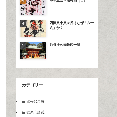
浄土真宗と御朱印（１）
四国八十八ヶ所はなぜ「八十
八」か？
勅祭社の御朱印一覧
カテゴリー
御朱印考察
御朱印談義