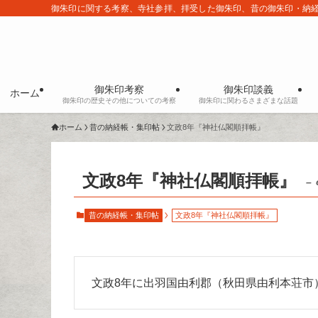
御朱印に関する考察、寺社参拝、拝受した御朱印、昔の御朱印・納
御朱印考察
御朱印談義
ホーム
御朱印の歴史その他についての考察
御朱印に関わるさまざまな話題
ホーム
昔の納経帳・集印帖
文政8年『神社仏閣順拝帳』
文政8年『神社仏閣順拝帳』
– 
昔の納経帳・集印帖
文政8年『神社仏閣順拝帳』
文政8年に出羽国由利郡（秋田県由利本荘市