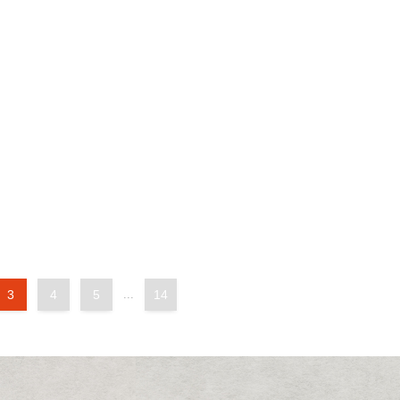
3
4
5
...
14