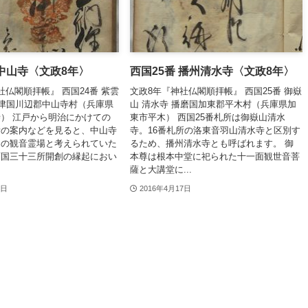
 中山寺〈文政8年〉
西国25番 播州清水寺〈文政8年〉
社仏閣順拝帳』 西国24番 紫雲
文政8年『神社仏閣順拝帳』 西国25番 御嶽
摂津国川辺郡中山寺村（兵庫県
山 清水寺 播磨国加東郡平木村（兵庫県加
） 江戸から明治にかけての
東市平木） 西国25番札所は御嶽山清水
所の案内などを見ると、中山寺
寺。16番札所の洛東音羽山清水寺と区別す
初の観音霊場と考えられていた
るため、播州清水寺とも呼ばれます。 御
西国三十三所開創の縁起におい
本尊は根本中堂に祀られた十一面観世音菩
薩と大講堂に...
4日
2016年4月17日