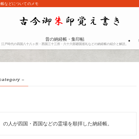
経帳などについてのメモ
昔の納経帳・集印帖
江戸時代の四国八十八ヶ所・西国三十三所・六十六部廻国巡礼などの納経帳の紹介と解読。
category –
）の人が四国・西国などの霊場を順拝した納経帳。