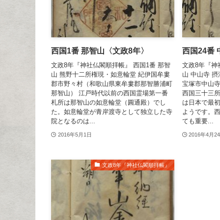
西国1番 那智山〈文政8年〉
西国24番
文政8年『神社仏閣順拝帳』 西国1番 那智
文政8年『神
山 熊野十二所権現・如意輪堂 紀伊国牟婁
山 中山寺 
郡市野々村（和歌山県東牟婁郡那智勝浦町
宝塚市中山寺
那智山） 江戸時代以前の西国霊場第一番
西国三十三
札所は那智山の如意輪堂（圓通殿）でし
は日本で最
た。如意輪堂が青岸渡寺として独立した寺
ようです。
院となるのは...
ても重要...
2016年5月1日
2016年4月2
文政8年『神社仏閣順拝帳』