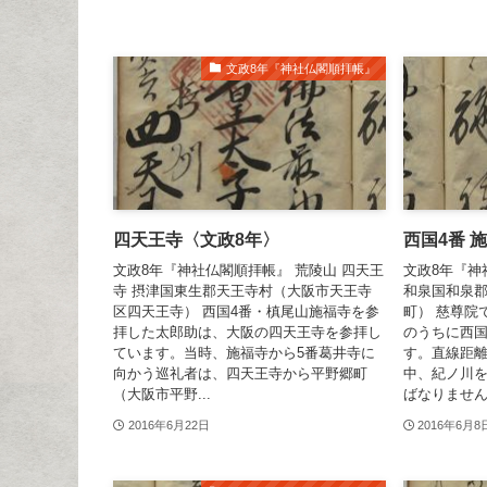
文政8年『神社仏閣順拝帳』
四天王寺〈文政8年〉
西国4番 
文政8年『神社仏閣順拝帳』 荒陵山 四天王
文政8年『神
寺 摂津国東生郡天王寺村（大阪市天王寺
和泉国和泉
区四天王寺） 西国4番・槙尾山施福寺を参
町） 慈尊院
拝した太郎助は、大阪の四天王寺を参拝し
のうちに西国
ています。当時、施福寺から5番葛井寺に
す。直線距離
向かう巡礼者は、四天王寺から平野郷町
中、紀ノ川
（大阪市平野...
ばなりません.
2016年6月22日
2016年6月8