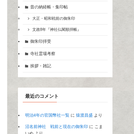
昔の納経帳・集印帖
大正・昭和戦前の御朱印
文政8年『神社仏閣順拝帳』
御朱印拝受
寺社霊場考察
挨拶・雑記
最近のコメント
明治4年の官国幣社一覧
に
猿渡昌盛
より
沼名前神社 戦前と現在の御朱印
に
こま
いぬ
より