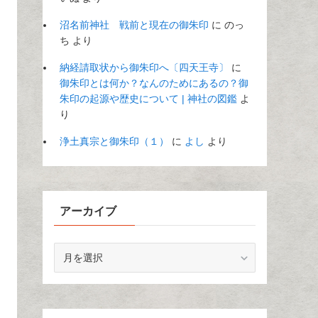
沼名前神社 戦前と現在の御朱印
に
のっ
ち
より
納経請取状から御朱印へ〔四天王寺〕
に
御朱印とは何か？なんのためにあるの？御
朱印の起源や歴史について | 神社の図鑑
よ
り
浄土真宗と御朱印（１）
に
よし
より
アーカイブ
ア
ー
カ
イ
ブ