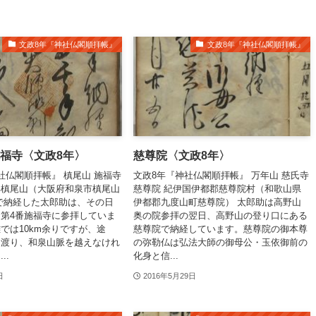
文政8年『神社仏閣順拝帳』
文政8年『神社仏閣順拝帳』
施福寺〈文政8年〉
慈尊院〈文政8年〉
社仏閣順拝帳』 槙尾山 施福寺
文政8年『神社仏閣順拝帳』 万年山 慈氏寺
郡槙尾山（大阪府和泉市槙尾山
慈尊院 紀伊国伊都郡慈尊院村（和歌山県
で納経した太郎助は、その日
伊都郡九度山町慈尊院） 太郎助は高野山
第4番施福寺に参拝していま
奥の院参拝の翌日、高野山の登り口にある
では10km余りですが、途
慈尊院で納経しています。慈尊院の御本尊
を渡り、和泉山脈を越えなけれ
の弥勒仏は弘法大師の御母公・玉依御前の
..
化身と信...
日
2016年5月29日