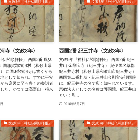
文政8年『神社仏閣順拝帳』
文政8年『神社仏閣順拝帳』
粉河寺〈文政8年〉
西国2番 紀三井寺〈文政8年〉
社仏閣順拝帳』 西国3番 風猛
文政8年『神社仏閣順拝帳』 西国2番 紀三
紀伊国那賀郡粉河村（和歌山県
井山 金剛宝寺（紀三井寺） 紀伊国名草郡
） 西国3番粉河寺は古くから
紀三井寺村（和歌山県和歌山市紀三井寺）
霊地として知られ、すでに平安
西国第二番札所・紀三井山金剛宝寺護国院
族から庶民に至る多くの参詣者
は、紀三井寺の名で広く知られています。
ました。かつては高野山・根来
宗教法人としての名称は護国院。紀三井山
という号...
5日
2016年5月7日
文政8年『神社仏閣順拝帳』
文政8年『神社仏閣順拝帳』