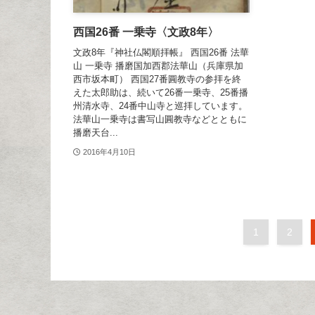
西国26番 一乗寺〈文政8年〉
文政8年『神社仏閣順拝帳』 西国26番 法華
山 一乗寺 播磨国加西郡法華山（兵庫県加
西市坂本町） 西国27番圓教寺の参拝を終
えた太郎助は、続いて26番一乗寺、25番播
州清水寺、24番中山寺と巡拝しています。
法華山一乗寺は書写山圓教寺などとともに
播磨天台...
2016年4月10日
1
2