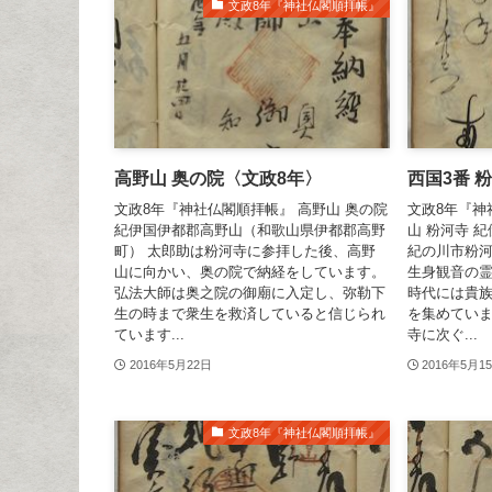
文政8年『神社仏閣順拝帳』
高野山 奥の院〈文政8年〉
西国3番 
文政8年『神社仏閣順拝帳』 高野山 奥の院
文政8年『神
紀伊国伊都郡高野山（和歌山県伊都郡高野
山 粉河寺 
町） 太郎助は粉河寺に参拝した後、高野
紀の川市粉河
山に向かい、奥の院で納経をしています。
生身観音の
弘法大師は奥之院の御廟に入定し、弥勒下
時代には貴
生の時まで衆生を救済していると信じられ
を集めてい
ています...
寺に次ぐ...
2016年5月22日
2016年5月1
文政8年『神社仏閣順拝帳』