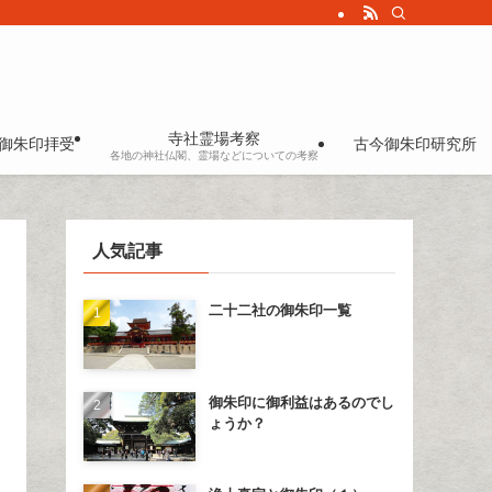
寺社霊場考察
御朱印拝受
古今御朱印研究所
各地の神社仏閣、霊場などについての考察
人気記事
二十二社の御朱印一覧
御朱印に御利益はあるのでし
ょうか？