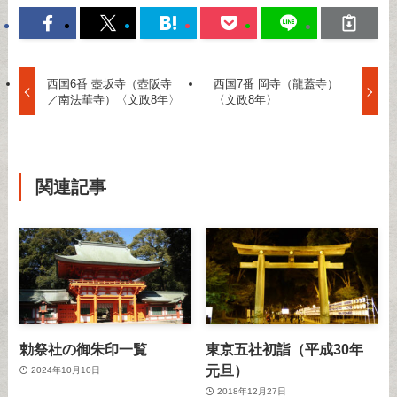
西国6番 壺坂寺（壺阪寺
西国7番 岡寺（龍蓋寺）
／南法華寺）〈文政8年〉
〈文政8年〉
関連記事
勅祭社の御朱印一覧
東京五社初詣（平成30年
元旦）
2024年10月10日
2018年12月27日