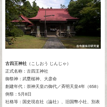
古四王神社
（こしおう じんじゃ）
正式名称：古四王神社
御祭神：武甕槌神、大彦命
創建年代：崇神天皇の御代／斉明天皇4年（658）
例祭：5月8日
社格等：国史現在社（論社）、旧国幣小社、別表