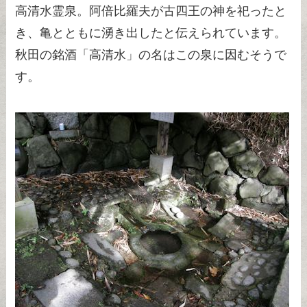
高清水霊泉。阿倍比羅夫が古四王の神を祀ったと
き、亀とともに湧き出したと伝えられています。
秋田の銘酒「高清水」の名はこの泉に因むそうで
す。