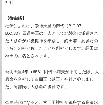
神社
【御由緒】
社伝によれば、崇神天皇の御代（B.C.97～
B.C.30）四道将軍の一人として北陸道に派遣され
た大彦命が武甕槌神を奉斎し、齶田浦（あぎたの
うら）の神と称したことを創祀とします。齶田は
秋田の古名とされます。
斉明天皇4年（658）阿倍比羅夫が下向した際、大
彦命を合祀して古四王（越王）神社と称しまし
た。阿部氏は大彦命の後裔です。
奈良時代になると、古四王神社が鎮座する高清水