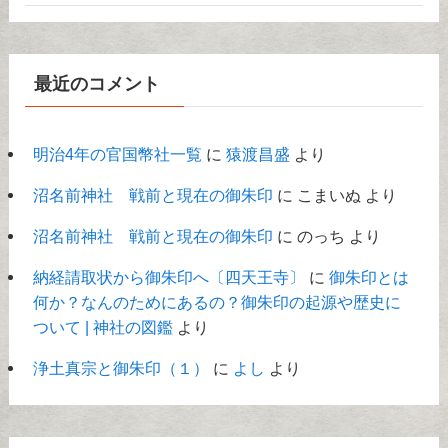
最近のコメント
明治4年の官国幣社一覧
に
猿渡昌盛
より
沼名前神社 戦前と現在の御朱印
に
こまいぬ
より
沼名前神社 戦前と現在の御朱印
に
のっち
より
納経請取状から御朱印へ〔四天王寺〕
に
御朱印とは
何か？なんのためにあるの？御朱印の起源や歴史に
ついて | 神社の図鑑
より
浄土真宗と御朱印（１）
に
よし
より