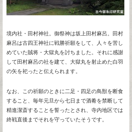
境内社・田村神社。御祭神は坂上田村麻呂。田村
麻呂は古四王神社に戦勝祈願をして、人々を苦し
めていた賊将・大獄丸を討ちました。それに感謝
して田村麻呂の社を建て、大獄丸を射止めた白羽
の矢を祀ったと伝えられます。
なお、この祈願のときに二足・四足の鳥獣を断食
すること、毎年元旦から七日まで酒肴を禁断して
精進潔斎することを誓ったとされ、寺内地区では
終戦直後までそれを守っていたそうです。