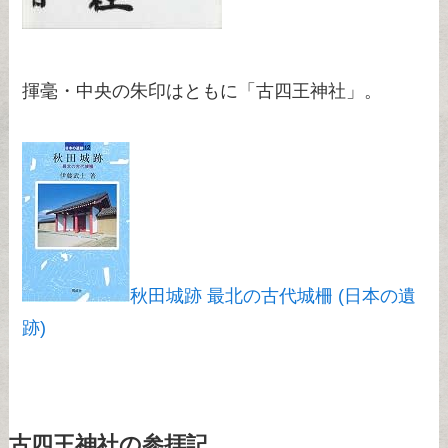
揮毫・中央の朱印はともに「古四王神社」。
秋田城跡 最北の古代城柵 (日本の遺
跡)
古四王神社の参拝記