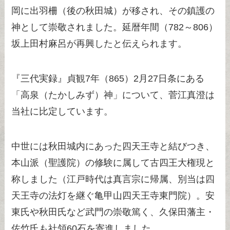
岡に出羽柵（後の秋田城）が移され、その鎮護の
神として崇敬されました。延暦年間（782～806）
坂上田村麻呂が再興したと伝えられます。
『三代実録』貞観7年（865）2月27日条にある
「高泉（たかしみず）神」について、菅江真澄は
当社に比定しています。
中世には秋田城内にあった四天王寺と結びつき、
本山派（聖護院）の修験に属して古四王大権現と
称しました（江戸時代は真言宗に帰属、別当は四
天王寺の法灯を継ぐ亀甲山四天王寺東門院）。安
東氏や秋田氏など武門の崇敬篤く、久保田藩主・
佐竹氏も社領60石を寄進しました。