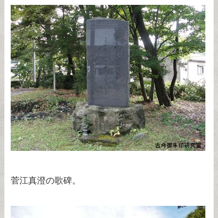
菅江真澄の歌碑。