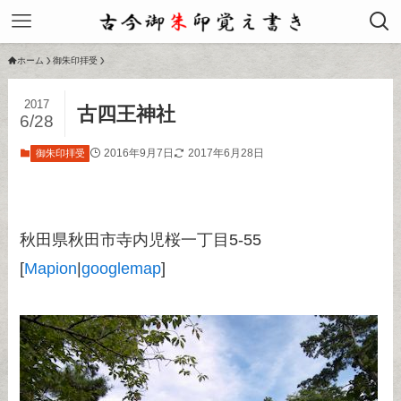
ホーム
御朱印拝受
2017
古四王神社
6/28
2016年9月7日
2017年6月28日
御朱印拝受
秋田県秋田市寺内児桜一丁目5-55
[
Mapion
|
googlemap
]