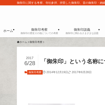
御朱印に関する考察、寺社参拝、拝受した御朱印、昔の御朱印・納
御朱印考察
御朱印談義
ホーム
御朱印の歴史その他についての考察
御朱印に関わるさまざまな話題
ホーム
御朱印考察
2017
「御朱印」という名称に
6/28
2014年12月19日
2017年6月28日
御朱印考察