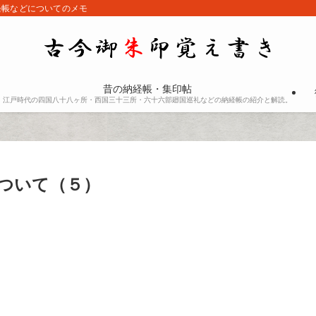
経帳などについてのメモ
昔の納経帳・集印帖
江戸時代の四国八十八ヶ所・西国三十三所・六十六部廻国巡礼などの納経帳の紹介と解読。
ついて（５）