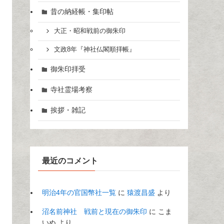
昔の納経帳・集印帖
大正・昭和戦前の御朱印
文政8年『神社仏閣順拝帳』
御朱印拝受
寺社霊場考察
挨拶・雑記
最近のコメント
明治4年の官国幣社一覧
に
猿渡昌盛
より
沼名前神社 戦前と現在の御朱印
に
こま
いぬ
より