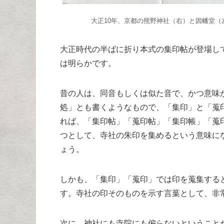
大正10年、京都の熊野神社（右）と因幡堂（
大正時代の半ばに折り本式の集印帖が登場し
は明らかです。
昔の人は、同音もしくは似た音で、かつ意味
処」とも書くようなもので、「集印」と「蒐
れば、「集印帖」「蒐印帖」「集印帳」「蒐
つとして、寺社の朱印を集めるという意味に
ょう。
しかも、「集印」「蒐印」では印を蒐集する
す。寺社の印そのものを示す言葉として、非
次に、神社にも寺院にも偏らないということ