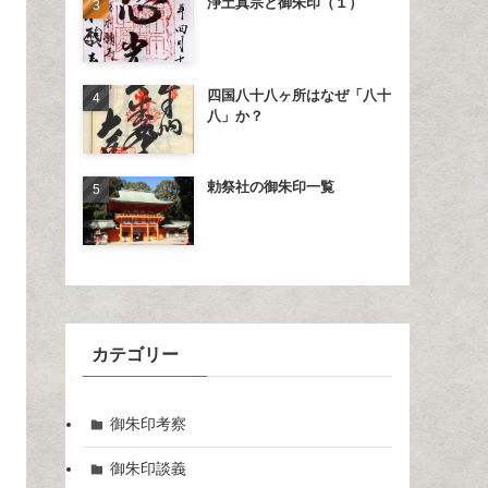
浄土真宗と御朱印（１）
四国八十八ヶ所はなぜ「八十
八」か？
勅祭社の御朱印一覧
カテゴリー
御朱印考察
御朱印談義