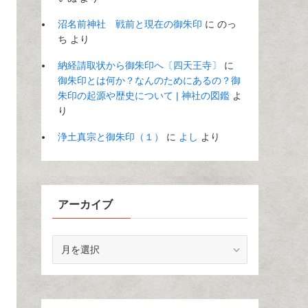
沼名前神社 戦前と現在の御朱印
に
のっ
ち
より
納経請取状から御朱印へ〔四天王寺〕
に
御朱印とは何か？なんのためにあるの？御
朱印の起源や歴史について | 神社の図鑑
よ
り
浄土真宗と御朱印（１）
に
よし
より
アーカイブ
ア
ー
カ
イ
ブ