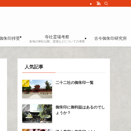
寺社霊場考察
御朱印拝受
古今御朱印研究所
各地の神社仏閣、霊場などについての考察
人気記事
二十二社の御朱印一覧
御朱印に御利益はあるのでし
ょうか？