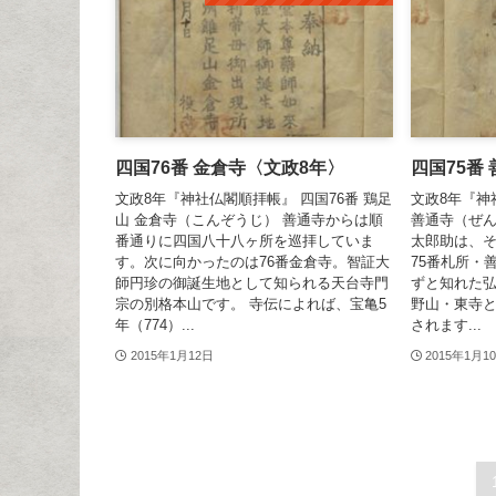
四国76番 金倉寺〈文政8年〉
四国75番
文政8年『神社仏閣順拝帳』 四国76番 鶏足
文政8年『神
山 金倉寺（こんぞうじ） 善通寺からは順
善通寺（ぜん
番通りに四国八十八ヶ所を巡拝していま
太郎助は、
す。次に向かったのは76番金倉寺。智証大
75番札所・
師円珍の御誕生地として知られる天台寺門
ずと知れた
宗の別格本山です。 寺伝によれば、宝亀5
野山・東寺
年（774）...
されます...
2015年1月12日
2015年1月1