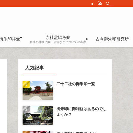
寺社霊場考察
御朱印拝受
古今御朱印研究所
各地の神社仏閣、霊場などについての考察
人気記事
二十二社の御朱印一覧
御朱印に御利益はあるのでし
ょうか？