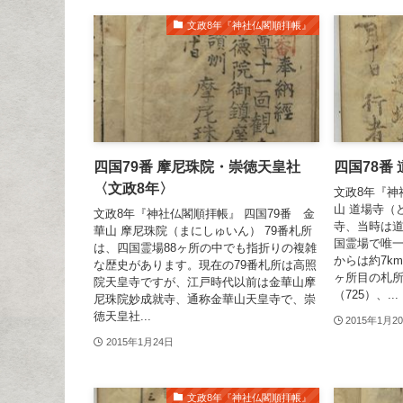
文政8年『神社仏閣順拝帳』
四国79番 摩尼珠院・崇徳天皇社
四国78番
〈文政8年〉
文政8年『神
山 道場寺（
文政8年『神社仏閣順拝帳』 四国79番 金
寺、当時は
華山 摩尼珠院（まにしゅいん） 79番札所
国霊場で唯一
は、四国霊場88ヶ所の中でも指折りの複雑
からは約7k
な歴史があります。現在の79番札所は高照
ヶ所目の札所
院天皇寺ですが、江戸時代以前は金華山摩
（725）、...
尼珠院妙成就寺、通称金華山天皇寺で、崇
徳天皇社...
2015年1月2
2015年1月24日
文政8年『神社仏閣順拝帳』