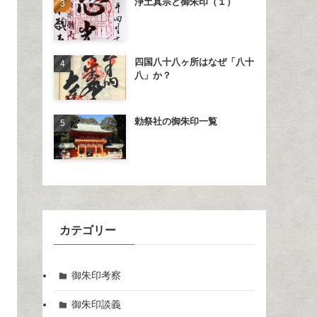
浄土真宗と御朱印（１）
四国八十八ヶ所はなぜ「八十
八」か？
勅祭社の御朱印一覧
カテゴリー
御朱印考察
御朱印談義