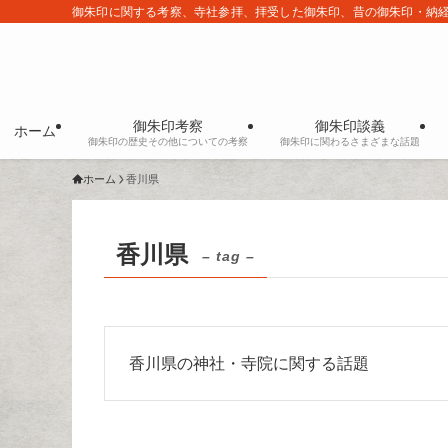
御朱印に関する考察、寺社参拝、拝受した御朱印、昔の御朱印・納
御朱印考察
御朱印談義
ホーム
御朱印の歴史その他についての考察
御朱印に関わるさまざまな話題
ホーム
香川県
香川県
– tag –
香川県の神社・寺院に関する話題