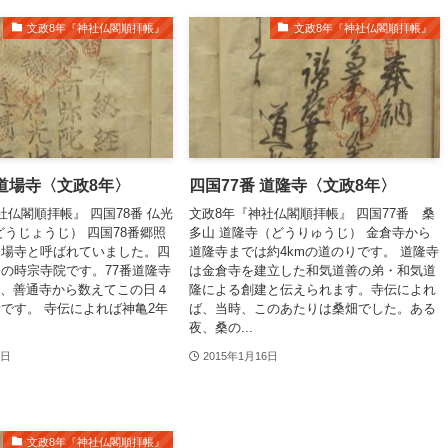
文政8年『神社仏閣順拝帳』
文政8年『神社仏閣順拝帳』
 道場寺〈文政8年〉
四国77番 道隆寺〈文政8年〉
社仏閣順拝帳』 四国78番 仏光
文政8年『神社仏閣順拝帳』 四国77番 桑
どうじょうじ） 四国78番郷照
多山 道隆寺（どうりゅうじ） 金倉寺から
道場寺と呼ばれていました。四
道隆寺までは約4kmの道のりです。 道隆寺
の時宗寺院です。77番道隆寺
は金倉寺を建立した和気道善の弟・和気道
m、善通寺から数えてこの日４
隆による創建と伝えられます。寺伝によれ
です。 寺伝によれば神亀2年
ば、当時、このあたりは桑畑でした。ある
夜、桑の...
0日
2015年1月16日
文政8年『神社仏閣順拝帳』