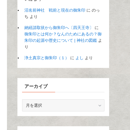
沼名前神社 戦前と現在の御朱印
に
のっ
ち
より
納経請取状から御朱印へ〔四天王寺〕
に
御朱印とは何か？なんのためにあるの？御
朱印の起源や歴史について | 神社の図鑑
よ
り
浄土真宗と御朱印（１）
に
よし
より
アーカイブ
ア
ー
カ
イ
ブ