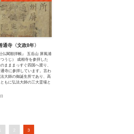
 善通寺〈文政8年〉
社仏閣順拝帳』 五岳山 屏風浦
つうじ） 成相寺を参拝した
そのまままっすぐ四国へ渡り、
善通寺に参拝しています。言わ
弘法大師の御誕生所であり、高
とともに弘法大師の三大霊場と
0日
1
2
3