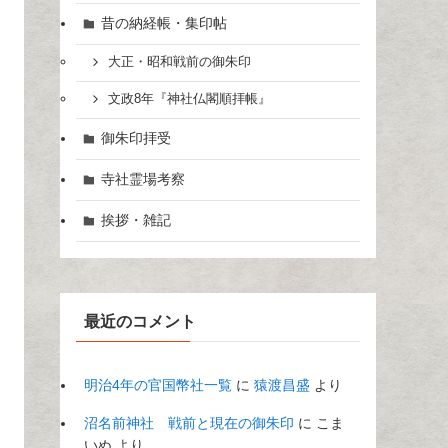
昔の納経帳・集印帖
大正・昭和戦前の御朱印
文政8年『神社仏閣順拝帳』
御朱印拝受
寺社霊場考察
挨拶・雑記
最近のコメント
明治4年の官国幣社一覧
に
猿渡昌盛
より
沼名前神社 戦前と現在の御朱印
に
こま
いぬ
より