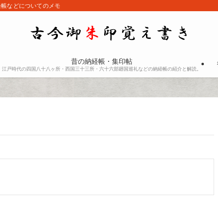
経帳などについてのメモ
昔の納経帳・集印帖
江戸時代の四国八十八ヶ所・西国三十三所・六十六部廻国巡礼などの納経帳の紹介と解読。